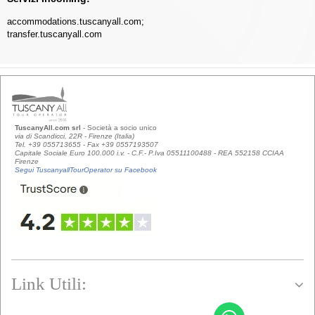
accommodations.tuscanyall.com
;
transfer.tuscanyall.com
TuscanyAll.com srl
- Società a socio unico
via di Scandicci, 22R - Firenze (Italia)
Tel. +39 055713655 - Fax +39 0557193507
Capitale Sociale Euro 100.000 i.v. - C.F.- P.Iva 05511100488 - REA 552158 CCIAA
Firenze
Segui TuscanyallTourOperator su Facebook
Link Utili: