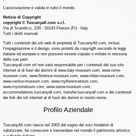
L’assicurazione è valida in tutto il mondo.
Notizie di Copyright
copyright © Tuscanyall.com s.r.l.
Via di Scandicci, 22R - 50143 Firenze (FI) - Italy
Tutti i diritti riservati
Tutti i contenuti dei siti web di proprietà di TuscanyAll.com, inclusi
l’impaginazione e il design, sono protetti da copyrigth secondo le leggi
italiane ed europee e non possono essere copiate o imitate in nessuna
delle sue parti.
Tuscanyall.com srl non sarà responsabile per i contenuti del suo sito
internet al di fuori dei domini di www.italy-museum.com, www.rome-
museum.com, www.florence-museum.com, www.milan-museum.com,
www.venice-museum.com, www.myflorencetours.com,
www.myrometours.com, www.siena-museum.com,
accommodations.tuscanyall.com, transfer.tuscanyall.com e dei contenuti
dei link dei siti internet al di fuori dei domini in nostro nome.
Profilo Aziendale
TuscanyAll.com nasce nel 2003 dal sogno dei soci fondatori di
valorizzare, far conoscere e tramandare nel mondo il patrimonio artistico
e culturale italiano.