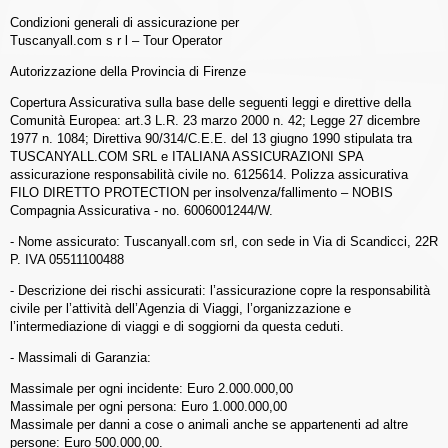
Condizioni generali di assicurazione per
Tuscanyall.com s r l – Tour Operator
Autorizzazione della Provincia di Firenze
Copertura Assicurativa sulla base delle seguenti leggi e direttive della
Comunità Europea: art.3 L.R. 23 marzo 2000 n. 42; Legge 27 dicembre
1977 n. 1084; Direttiva 90/314/C.E.E. del 13 giugno 1990 stipulata tra
TUSCANYALL.COM SRL e ITALIANA ASSICURAZIONI SPA
assicurazione responsabilità civile no. 6125614. Polizza assicurativa
FILO DIRETTO PROTECTION per insolvenza/fallimento – NOBIS
Compagnia Assicurativa - no. 6006001244/W.
- Nome assicurato: Tuscanyall.com srl, con sede in Via di Scandicci, 22R
P. IVA 05511100488
- Descrizione dei rischi assicurati: l’assicurazione copre la responsabilità
civile per l’attività dell’Agenzia di Viaggi, l’organizzazione e
l’intermediazione di viaggi e di soggiorni da questa ceduti.
- Massimali di Garanzia:
Massimale per ogni incidente: Euro 2.000.000,00
Massimale per ogni persona: Euro 1.000.000,00
Massimale per danni a cose o animali anche se appartenenti ad altre
persone: Euro 500.000,00.