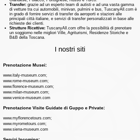
Transfer:
grazie ad un esperto team di autisti e ad una vasta gamma
di vetture tra cui automobili, minivan, pulmini e bus, TuscanyAll.com è
in grado di fornire servizi di transfer da aeroporti e stazioni alle
principali città italiane, e servizi di transfer personalizzati in base alle
richieste dei clienti.
Strutture Ricettive:
TuscanyAll.com offre la possibilità di prenotare
un soggiorno nelle migliori Ville, Agriturismi, Residenze Storiche e
B&B della Toscana.
I nostri siti
Prenotazione Musei:
www.italy-museum.com
;
www.rome-museum.com
;
www.florence-museum.com
;
www.milan-museum.com
;
www.venice-museum.com
Prenotazione Visite Guidate di Guppo e Private:
www.myflorencetours.com
;
www.myrometours.com
;
www.siena-museum.com
Servizi Incoming: