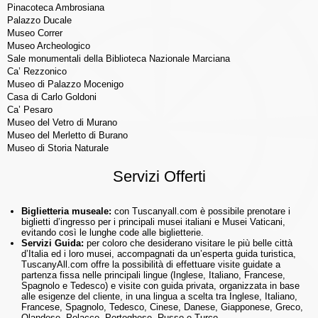
Pinacoteca Ambrosiana
Palazzo Ducale
Museo Correr
Museo Archeologico
Sale monumentali della Biblioteca Nazionale Marciana
Ca’ Rezzonico
Museo di Palazzo Mocenigo
Casa di Carlo Goldoni
Ca’ Pesaro
Museo del Vetro di Murano
Museo del Merletto di Burano
Museo di Storia Naturale
Servizi Offerti
Biglietteria museale:
con Tuscanyall.com è possibile prenotare i
biglietti d’ingresso per i principali musei italiani e Musei Vaticani,
evitando così le lunghe code alle biglietterie.
Servizi Guida:
per coloro che desiderano visitare le più belle città
d’Italia ed i loro musei, accompagnati da un’esperta guida turistica,
TuscanyAll.com offre la possibilità di effettuare visite guidate a
partenza fissa nelle principali lingue (Inglese, Italiano, Francese,
Spagnolo e Tedesco) e visite con guida privata, organizzata in base
alle esigenze del cliente, in una lingua a scelta tra Inglese, Italiano,
Francese, Spagnolo, Tedesco, Cinese, Danese, Giapponese, Greco,
Olandese, Polacco, Portoghese, Russo e Turco.