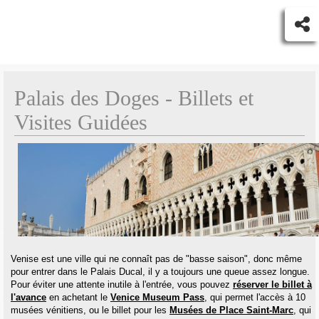
Palais des Doges - Billets et
Visites Guidées
Venise est une ville qui ne connaît pas de "basse saison", donc même
pour entrer dans le Palais Ducal, il y a toujours une queue assez longue.
Pour éviter une attente inutile à l'entrée, vous pouvez
réserver le billet à
l'avance
en achetant le
Venice Museum Pass
, qui permet l'accès à 10
musées vénitiens, ou le billet pour les
Musées de Place Saint-Marc
, qui