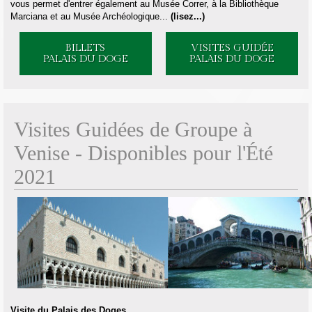
vous permet d'entrer également au Musée Correr, à la Bibliothèque
Marciana et au Musée Archéologique...
(
lisez...
)
BILLETS
VISITES GUIDÉE
PALAIS DU DOGE
PALAIS DU DOGE
Visites Guidées de Groupe à
Venise - Disponibles pour l'Été
2021
Visite du Palais des Doges