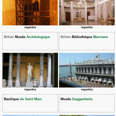
regardez
regardez
Billets
Musée
Archéologique
Billets
Bibliothèque
Marciana
regardez
regardez
Basilique
de Saint Marc
Musée
Guggenheim