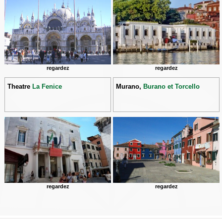
regardez
regardez
Theatre
La Fenice
Murano,
Burano et Torcello
regardez
regardez