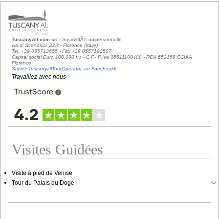
TuscanyAll.com srl
- SociÃ©tÃ© unipersonnelle
via di Scandicci, 22R - Florence (Italie)
Tel. +39 055713655 - Fax +39 0557193507
Capital social Euro 100.000 i.v. - C.F.- P.Iva 05511100488 - REA 552158 CCIAA
Florence
Suivez TuscanyallTourOperator sur Facebookk
Travaillez avec nous
Visites Guidées
Visite à pied de Venise
Tour du Palais du Doge