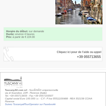
Horaire du début:
sur demande
Durée:
environ 4 heures
Prix:
à partir de € 224.00
Cliquez ici pour de l'aide ou appel
+39 055713655
TuscanyAll.com srl
- SociÃ©tÃ© unipersonnelle
via di Scandicci, 22R - Florence (Italie)
Tel. +39 055713655 - Fax +39 0557193507
Capital social Euro 100.000 i.v. - C.F.- P.Iva 05511100488 - REA 552158 CCIAA
Florence
Suivez TuscanyallTourOperator sur Facebookk