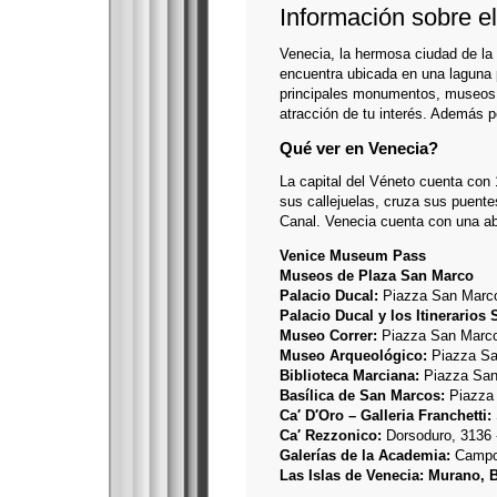
Información sobre e
Venecia, la hermosa ciudad de la l
encuentra ubicada en una laguna 
principales monumentos, museos, p
atracción de tu interés. Además p
Qué ver en Venecia?
La capital del Véneto cuenta con 
sus callejuelas, cruza sus puente
Canal. Venecia cuenta con una ab
Venice Museum Pass
Museos de Plaza San Marco
Palacio Ducal:
Piazza San Marco
Palacio Ducal y los Itinerarios 
Museo Correr:
Piazza San Marco
Museo Arqueológico:
Piazza Sa
Biblioteca Marciana:
Piazza San 
Basílica de San Marcos:
Piazza 
Ca′ D′Oro – Galleria Franchetti:
Ca′ Rezzonico:
Dorsoduro, 3136 
Galerías de la Academia:
Campo 
Las Islas de Venecia: Murano, 