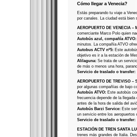
Cómo llegar a Venecia?
Estás preparando tu viaje a Vene
por canales. La ciudad está bien s
AEROPUERTO DE VENECIA – 
comerciante Marco Polo quien nac
Autobús azul, compañía ATVO:
minutos. La compañía ATVO ofrece
Autobus ACTV nº5:
Este autobús
objetivo es ir a la estación de M
Alilaguna:
Se trata de un servici
de más o menos una hora, parando
Servicio de traslado o transfer:
AEROPUERTO DE TREVISO – S
por algunas compañías de bajo c
Autobús ATVO:
Este autobús com
frecuencia depende de la llegada 
antes de la hora de salida del avi
Autobús Barzi Service:
Este serv
un servicio entre los aeropuertos
Servicio de traslado o transfer:
ESTACIÓN DE TREN SANTA LU
trenes más grandes de Italia. De