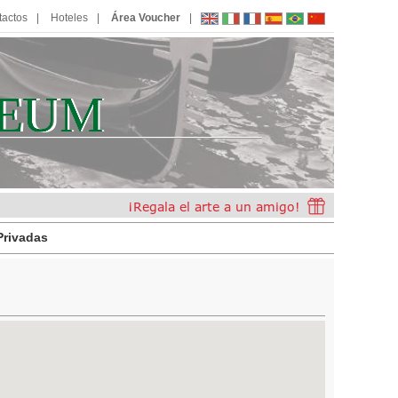
tactos
Hoteles
Área Voucher
EUM
E
U
M
Privadas