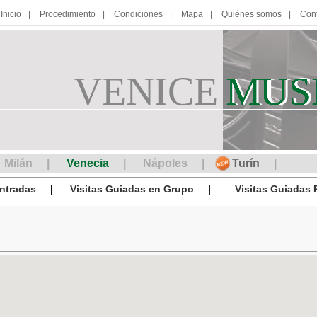
Inicio
Procedimiento
Condiciones
Mapa
Quiénes somos
Con
VENICE
M
MUS
U
S
Milán
Venecia
Nápoles
Turín
ntradas
Visitas Guiadas en Grupo
Visitas Guiadas 