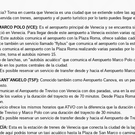
cia? Toma en cuenta que Venecia es una ciudad que se extiende sobre las a
ervida con trenes, aeropuerto y el puerto turístico por lo tanto puedes llegar 
MARCO POLO (VCE):
Es el aeropuerto principal de Venecia y se encuentra s
ió en Venecia. Para llegar desde este aeropuerto a Venecia existen varias o
Este autobús comunica el aeropuerto con la Plaza Roma, ofrece salidas cada
 también un servicio llamado “flybus” que comunica el aeropuerto con la es
 comunica el aeropuerto con la Plaza Roma realizando varias paradas por lo q
estre, toma el autobús número 15.
o de lanchas, un "autobús acuático" que comunica el Aeropuerto Marco Polo 
 en los puntos centrales de la ciudad.
Es posible reservar un servicio de transfer desde y hacia el Aeropuerto Marc
ANT´ANGELO (TSF):
Conocido también como Aeropuerto Canova, es un pequ
osto.
unican el Aeropuerto de Treviso con Venecia con dos paradas, una en la est
de los vuelos y la duración del trayecto es de 70 minutos. Desde Plaza Roma 
ón.
icio ofrece los mismos horarios que ATVO con la diferencia que la duración 
 de Treviso y Marco Polo con una duración del trayecto de 30 minutos.
Es posible reservar un servicio de transfer desde y hacia el Aeropuerto de Tr
CÍA:
Esta es la estación de trenes de Venecia que conecta la ciudad de la lag
sde aquí podrás tomar un taxi acuático hasta la Plaza de San Marco o caminar