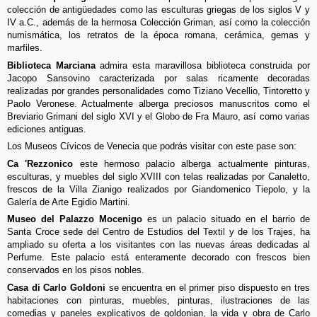
colección de antigüedades como las esculturas griegas de los siglos V y
IV a.C., además de la hermosa Colección Griman, así como la colección
numismática, los retratos de la época romana, cerámica, gemas y
marfiles.
Biblioteca Marciana
admira esta maravillosa biblioteca construida por
Jacopo Sansovino caracterizada por salas ricamente decoradas
realizadas por grandes personalidades como Tiziano Vecellio, Tintoretto y
Paolo Veronese. Actualmente alberga preciosos manuscritos como el
Breviario Grimani del siglo XVI y el Globo de Fra Mauro, así como varias
ediciones antiguas.
Los Museos Cívicos de Venecia que podrás visitar con este pase son:
Ca 'Rezzonico
este hermoso palacio alberga actualmente pinturas,
esculturas, y muebles del siglo XVIII con telas realizadas por Canaletto,
frescos de la Villa Zianigo realizados por Giandomenico Tiepolo, y la
Galería de Arte Egidio Martini.
Museo del Palazzo Mocenigo
es un palacio situado en el barrio de
Santa Croce sede del Centro de Estudios del Textil y de los Trajes, ha
ampliado su oferta a los visitantes con las nuevas áreas dedicadas al
Perfume. Este palacio está enteramente decorado con frescos bien
conservados en los pisos nobles.
Casa di Carlo Goldoni
se encuentra en el primer piso dispuesto en tres
habitaciones con pinturas, muebles, pinturas, ilustraciones de las
comedias y paneles explicativos de goldonian, la vida y obra de Carlo