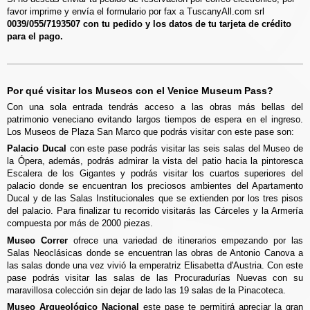
favor imprime y envía el formulario por fax a TuscanyAll.com srl
0039/055/7193507 con tu pedido y los datos de tu tarjeta de crédito
para el pago.
Por qué visitar los Museos con el Venice Museum Pass?
Con una sola entrada tendrás acceso a las obras más bellas del
patrimonio veneciano evitando largos tiempos de espera en el ingreso.
Los Museos de Plaza San Marco que podrás visitar con este pase son:
Palacio Ducal
con este pase podrás visitar las seis salas del Museo de
la Ópera, además, podrás admirar la vista del patio hacia la pintoresca
Escalera de los Gigantes y podrás visitar los cuartos superiores del
palacio donde se encuentran los preciosos ambientes del Apartamento
Ducal y de las Salas Institucionales que se extienden por los tres pisos
del palacio. Para finalizar tu recorrido visitarás las Cárceles y la Armería
compuesta por más de 2000 piezas.
Museo Correr
ofrece una variedad de itinerarios empezando por las
Salas Neoclásicas donde se encuentran las obras de Antonio Canova a
las salas donde una vez vivió la emperatriz Elisabetta d'Austria. Con este
pase podrás visitar las salas de las Procuradurías Nuevas con su
maravillosa colección sin dejar de lado las 19 salas de la Pinacoteca.
Museo Arqueológico Nacional
este pase te permitirá apreciar la gran