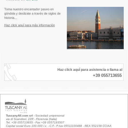
Toma nuestro encantador paseo en
góndola y deslizate a través de siglos de
historia...
Haz click aquí para más información
Haz click aquí para asistencia o llama al
+39 055713655
TuscanyAll.com srl
- Sociedad unipersonal
via di Scandicci, 22R - Florencia (Italia)
Tel. +39 055713655 - Fax +39 0557193507
Capital social Euro 100.000 i.v. - C.F.- P.Iva 05511100488 - REA 552158 CCIAA