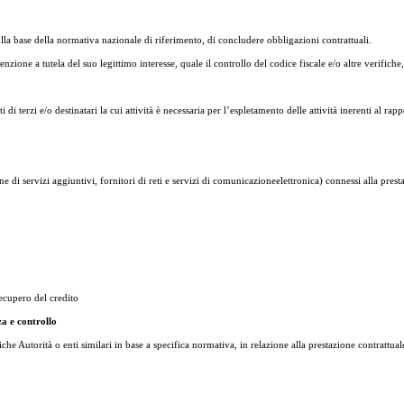
sulla base della normativa nazionale di riferimento, di concludere obbligazioni contrattuali.
venzione a tutela del suo legittimo interesse, quale il controllo del codice fiscale e/o altre verifiche
 terzi e/o destinatari la cui attività è necessaria per l’espletamento delle attività inerenti al rap
di servizi aggiuntivi, fornitori di reti e servizi di comunicazioneelettronica) connessi alla presta
recupero del credito
za e controllo
che Autorità o enti similari in base a specifica normativa, in relazione alla prestazione contrattual