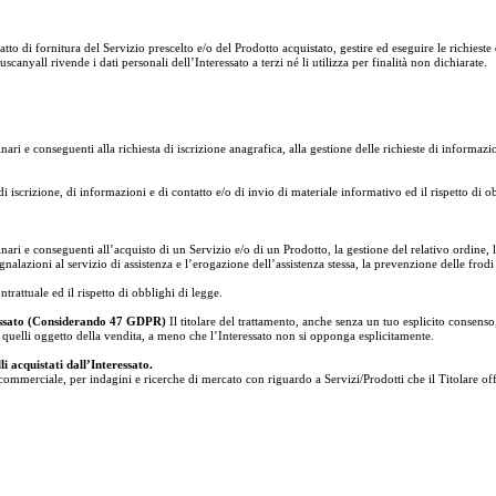
ratto di fornitura del Servizio prescelto e/o del Prodotto acquistato, gestire ed eseguire le richieste
scanyall rivende i dati personali dell’Interessato a terzi né li utilizza per finalità non dichiarate.
iminari e conseguenti alla richiesta di iscrizione anagrafica, alla gestione delle richieste di infor
di iscrizione, di informazioni e di contatto e/o di invio di materiale informativo ed il rispetto di o
iminari e conseguenti all’acquisto di un Servizio e/o di un Prodotto, la gestione del relativo ordine
segnalazioni al servizio di assistenza e l’erogazione dell’assistenza stessa, la prevenzione delle f
trattuale ed il rispetto di obblighi di legge.
teressato (Considerando 47 GDPR)
Il titolare del trattamento, anche senza un tuo esplicito consenso, 
i a quelli oggetto della vendita, a meno che l’Interessato non si opponga esplicitamente.
i acquistati dall’Interessato.
 commerciale, per indagini e ricerche di mercato con riguardo a Servizi/Prodotti che il Titolare off