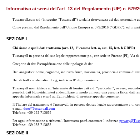
Informativa ai sensi dell’art. 13 del Regolamento (UE) n. 679
Tuscanyall.com srl. (in seguito “Tuscanyall”) tutela la riservatezza dei dati personali e g
Come previsto dal Regolamento dell’Unione Europea n. 679/2016 (“GDPR”), ed in particolare
SEZIONE I
Chi siamo e quali dati trattiamo (art. 13, 1° comma lett. a, art. 15, lett. b GDPR)
Tuscanyall in persona del suo legale rappresentante p.t., con sede in Firenze (FI), Via di
Categoria di dati Esemplificazione delle tipologie di dati
Dati anagrafici: nome, cognome, indirizzo fisico, nazionalità, provincia e comune di resid
Dati di traffico telematico: Log, indirizzo IP di provenienza.
Tuscanyall non richiede all’Interessato di fornire dati c.d. “particolari”, ovvero, secondo 
genetici, dati biometrici intesi a identificare in modo univoco una persona fisica, dati rela
apposita informativa e sarà ad Egli richiesto di prestare apposito consenso.
Il Titolare del trattamento è Tuscanyall, in persona del suo legale rappresentante p.t., co
e-mail:
dpo@Tuscanyall.com
Telefono: +39 055 713655
Per ogni informazione o richiesta l’Interessato potrà contattare l’indirizzo
privacy@Tusc
Telefono: +39 055 713655
SEZIONE II