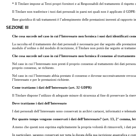
* Il Titolare impone ai Terzi propri fornitori e ai Responsabili del trattamento il rispetto
Il Titolare non trasferisce i tuoi dati personali in paesi nei quali non è applicato il GDP
Base giuridica di tali trattamenti è l’adempimento delle prestazioni inerenti al rapporto inst
SEZIONE III
Che cosa succede nel caso in cui l’Interessato non fornisca i suoi dati identificati co
La raccolta ed il trattamento dei dati personali è necessaria per dar seguito alle prestazi
modulo d’ordine o del modulo di iscrizione, il Titolare non potrà dar seguito ai trattament
Che cosa succede nel caso in cui l’Interessato non fornisca il consenso al trattamento 
Nel caso in cui l’Interessato non presti il proprio consenso al trattamento dei dati persona
proprio consenso, se richiesto.
Nel caso in cui l’Interessato abbia prestato il consenso e dovesse successivamente revocar
l’Interessato e per le prestazioni richieste.
Come trattiamo i dati dell’Interessato (art. 32 GDPR)
Il Titolare dispone l’utilizzo di adeguate misure di sicurezza al fine di preservare la riser
Dove trattiamo i dati dell’Interessato
I dati personali dell’Interessato sono conservati in archivi cartacei, informatici e telemati
Per quanto tempo vengono conservati i dati dell’Interessato? (art. 13, 2° comma, le
A meno che questi non esprima esplicitamente la propria volontà di rimuoverli, i dati person
In particolare, saranno conservati per tutta la durata della sua iscrizione anagrafica e c