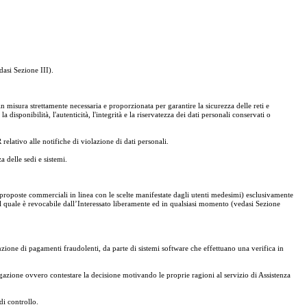
dasi Sezione III).
 in misura strettamente necessaria e proporzionata per garantire la sicurezza delle reti e
 disponibilità, l'autenticità, l'integrità e la riservatezza dei dati personali conservati o
 relativo alle notifiche di violazione di dati personali.
a delle sedi e sistemi.
e/o proposte commerciali in linea con le scelte manifestate dagli utenti medesimi) esclusivamente
, il quale è revocabile dall’Interessato liberamente ed in qualsiasi momento (vedasi Sezione
enzione di pagamenti fraudolenti, da parte di sistemi software che effettuano una verifica in
iegazione ovvero contestare la decisione motivando le proprie ragioni al servizio di Assistenza
di controllo.