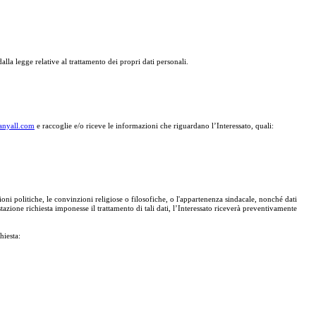
la legge relative al trattamento dei propri dati personali.
anyall.com
e raccoglie e/o riceve le informazioni che riguardano l’Interessato, quali:
ioni politiche, le convinzioni religiose o filosofiche, o l'appartenenza sindacale, nonché dati
estazione richiesta imponesse il trattamento di tali dati, l’Interessato riceverà preventivamente
hiesta: