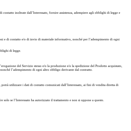
 di contatto inoltrate dall’Interessato, fornire assistenza, adempiere agli obblighi di legge e
mazioni e di contatto e/o di invio di materiale informativo, nonché per l’adempimento di ogni
bblighi di legge.
, l’erogazione del Servizio stesso e/o la produzione e/o la spedizione del Prodotto acquistato,
rodi nonché l’adempimento di ogni altro obbligo derivante dal contratto.
potrà utilizzare i dati di contatto comunicati dall’Interessato, ai fini di vendita diretta di
re solo se l’Interessato ha autorizzato il trattamento e non si oppone a questo.