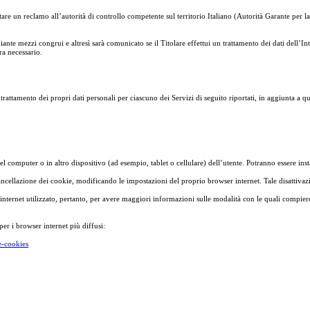
tare un reclamo all’autorità di controllo competente sul territorio Italiano (Autorità Garante per la
ezzi congrui e altresì sarà comunicato se il Titolare effettui un trattamento dei dati dell’Interes
ra necessario.
 trattamento dei propri dati personali per ciascuno dei Servizi di seguito riportati, in aggiunta a qu
omputer o in altro dispositivo (ad esempio, tablet o cellulare) dell’utente. Potranno essere installa
ncellazione dei cookie, modificando le impostazioni del proprio browser internet. Tale disattivazio
internet utilizzato, pertanto, per avere maggiori informazioni sulle modalità con le quali compiere
per i browser internet più diffusi:
e-cookies