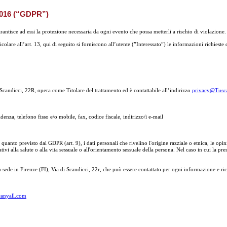
/2016 (“GDPR”)
arantisce ad essi la protezione necessaria da ogni evento che possa metterli a rischio di violazione.
 all’art. 13, qui di seguito si forniscono all’utente (”Interessato”) le informazioni richieste dal
 Scandicci, 22R, opera come Titolare del trattamento ed è contattabile all’indirizzo
privacy@Tusc
enza, telefono fisso e/o mobile, fax, codice fiscale, indirizzo/i e-mail
quanto previsto dal GDPR (art. 9), i dati personali che rivelino l'origine razziale o etnica, le opin
tivi alla salute o alla vita sessuale o all'orientamento sessuale della persona. Nel caso in cui la pr
n sede in Firenze (FI), Via di Scandicci, 22r, che può essere contattato per ogni informazione e ric
anyall.com