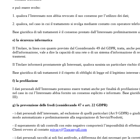
e può essere svolto:
1. qualora l’Interessato non abbia revocato il suo consenso per l’utilizzo dei dati;
2. qualora, nel caso in cui il trattamento si svolga mediante contatto con operatore telefon
Base giuridica di tali trattamenti è il consenso prestato dall’Interessato preliminarmente 
e) la sicurezza informatica
Il Titolare, in linea con quanto previsto dal Considerando 49 del GDPR, tratta, anche per me
dell'informazione, vale a dire la capacità di una rete o di un sistema d'informazione di resis
trasmessi.
Il Titolare informerà prontamente gli Interessati, qualora sussista un particolare rischio d
Base giuridica di tali trattamenti è il rispetto di obblighi di legge ed il legittimo interesse
f) la profilazione
I dati personali dell’Interessato potranno essere trattati anche per finalità di profilazion
nel caso in cui l’Interessato abbia fornito un consenso esplicito e informato. Base giuridi
III).
g) la prevenzione delle frodi (considerando 47 e art. 22 GDPR)
- i dati personali dell’interessato, ad esclusione di quelli particolari (Art 9 GDPR) o gi
modo automatizzato e preliminarmente alla negoziazione di Servizi/Prodotti;
- il superamento di tali controlli con esito negativo comporterà l’impossibilità di effett
Clienti ovvero al contatto
privacy@Tuscanyall.com
- i dati personali raccolti ai soli fini antifrode, a differenza dei dati necessari per la co