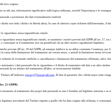
ulla loro origine;
 in tali casi, informazioni significative sulla logica utilizzata, nonché l'importanza e le conseguen
azionale a protezione dei dati eventualmente trasferiti
diritto non leda i diritti e le libertà altrui; In caso di ulteriori copie richieste dall'interessato, i
che lo riguardano senza ingiustificato ritardo
e lo riguardano senza ingiustificato ritardo, se sussistono i motivi previsti dal GDPR all’art. 17, tra
e; e comunque se il trattamento non sia giustificato da un altro motivo ugualmente legittimo;
 casistiche previste dll’art. 18 del GDPR, ad esempio laddove tu ne abbia contestato l’esattezza, per 
la causa della limitazione del trattamento sia venuta meno, e quindi la limitazione stessa revocat
 le richieste di eventuale rettifiche o cancellazioni o limitazioni del trattamento effettuate, salvo c
 automatico i dati personali che lo riguardano e il diritto di trasmettere tali dati a un altro titolar
personali da un titolare del trattamento all'altro, se tecnicamente fattibile.
 Titolare all’indirizzo
privacy@Tuscanyall.com
. Al fine di garantire che i diritti sopra citati ven
 (Art. 21 GDPR)
ogni momento al trattamento dei propri dati personali se esso è fondato sul legittimo interesse o se 
vo legittimo prevalente del Titolare rispetto a quello che ha dato origine alla richiesta, e comunque