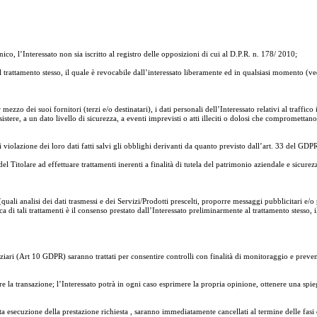
ico, l’Interessato non sia iscritto al registro delle opposizioni di cui al D.P.R. n. 178/ 2010;
al trattamento stesso, il quale è revocabile dall’interessato liberamente ed in qualsiasi momento (ve
zzo dei suoi fornitori (terzi e/o destinatari), i dati personali dell’Interessato relativi al traffico
tere, a un dato livello di sicurezza, a eventi imprevisti o atti illeciti o dolosi che compromettano la
i violazione dei loro dati fatti salvi gli obblighi derivanti da quanto previsto dall’art. 33 del GDPR
 del Titolare ad effettuare trattamenti inerenti a finalità di tutela del patrimonio aziendale e sicurezz
e (quali analisi dei dati trasmessi e dei Servizi/Prodotti prescelti, proporre messaggi pubblicitari 
ca di tali trattamenti è il consenso prestato dall’Interessato preliminarmente al trattamento stesso
udiziari (Art 10 GDPR) saranno trattati per consentire controlli con finalità di monitoraggio e prev
uare la transazione; l’Interessato potrà in ogni caso esprimere la propria opinione, ottenere una sp
rretta esecuzione della prestazione richiesta , saranno immediatamente cancellati al termine delle fasi 