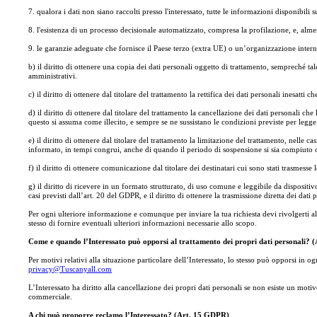
7. qualora i dati non siano raccolti presso l'interessato, tutte le informazioni disponibili s
8. l'esistenza di un processo decisionale automatizzato, compresa la profilazione, e, almeno
9. le garanzie adeguate che fornisce il Paese terzo (extra UE) o un’organizzazione intern
b) il diritto di ottenere una copia dei dati personali oggetto di trattamento, sempreché tale 
amministrativi.
c) il diritto di ottenere dal titolare del trattamento la rettifica dei dati personali inesatti 
d) il diritto di ottenere dal titolare del trattamento la cancellazione dei dati personali ch
questo si assuma come illecito, e sempre se ne sussistano le condizioni previste per legg
e) il diritto di ottenere dal titolare del trattamento la limitazione del trattamento, nelle
informato, in tempi congrui, anche di quando il periodo di sospensione si sia compiuto o 
f) il diritto di ottenere comunicazione dal titolare dei destinatari cui sono stati trasmesse
g) il diritto di ricevere in un formato strutturato, di uso comune e leggibile da dispositivo
casi previsti dall’art. 20 del GDPR, e il diritto di ottenere la trasmissione diretta dei dati 
Per ogni ulteriore informazione e comunque per inviare la tua richiesta devi rivolgerti al
stesso di fornire eventuali ulteriori informazioni necessarie allo scopo.
Come e quando l’Interessato può opporsi al trattamento dei propri dati personali?
Per motivi relativi alla situazione particolare dell’Interessato, lo stesso può opporsi in 
privacy@Tuscanyall.com
L’Interessato ha diritto alla cancellazione dei propri dati personali se non esiste un moti
commerciale.
A chi può proporre reclamo l’Interessato? (Art. 15 GDPR)