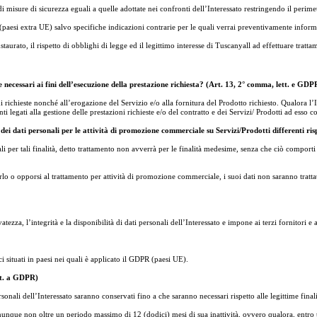
 di misure di sicurezza eguali a quelle adottate nei confronti dell’Interessato restringendo il perime
R (paesi extra UE) salvo specifiche indicazioni contrarie per le quali verrai preventivamente inform
aurato, il rispetto di obblighi di legge ed il legittimo interesse di Tuscanyall ad effettuare trattame
me necessari ai fini dell’esecuzione della prestazione richiesta? (Art. 13, 2° comma, lett. e GDP
oni richieste nonché all’erogazione del Servizio e/o alla fornitura del Prodotto richiesto. Qualora l
i legati alla gestione delle prestazioni richieste e/o del contratto e dei Servizi/ Prodotti ad esso
dei dati personali per le attività di promozione commerciale su Servizi/Prodotti differenti risp
li per tali finalità, detto trattamento non avverrà per le finalità medesime, senza che ciò comporti e
lo o opporsi al trattamento per attività di promozione commerciale, i suoi dati non saranno trattati
vatezza, l’integrità e la disponibilità di dati personali dell’Interessato e impone ai terzi fornitori 
ci situati in paesi nei quali è applicato il GDPR (paesi UE).
tt. a GDPR)
ali dell’Interessato saranno conservati fino a che saranno necessari rispetto alle legittime finalità
omunque non oltre un periodo massimo di 12 (dodici) mesi di sua inattività, ovvero qualora, entro ta