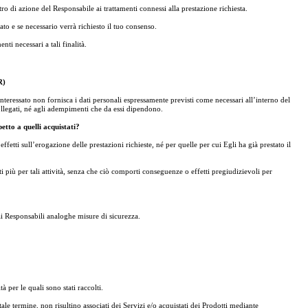
tro di azione del Responsabile ai trattamenti connessi alla prestazione richiesta.
ato e se necessario verrà richiesto il tuo consenso.
nti necessari a tali finalità.
R)
’Interessato non fornisca i dati personali espressamente previsti come necessari all’interno del
 collegati, né agli adempimenti che da essi dipendono.
etto a quelli acquistati?
ffetti sull’erogazione delle prestazioni richieste, né per quelle per cui Egli ha già prestato il
 più per tali attività, senza che ciò comporti conseguenze o effetti pregiudizievoli per
e ai Responsabili analoghe misure di sicurezza.
 per le quali sono stati raccolti.
le termine, non risultino associati dei Servizi e/o acquistati dei Prodotti mediante