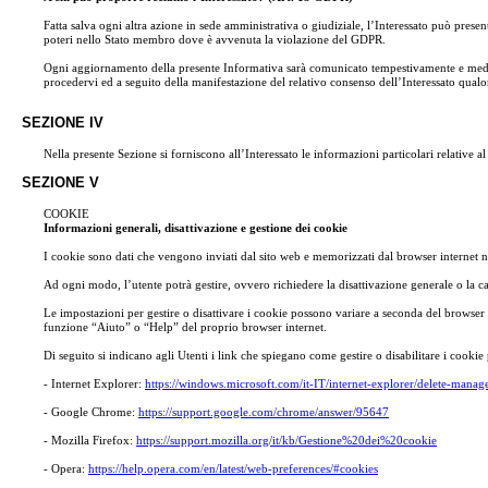
Fatta salva ogni altra azione in sede amministrativa o giudiziale, l’Interessato può presen
poteri nello Stato membro dove è avvenuta la violazione del GDPR.
Ogni aggiornamento della presente Informativa sarà comunicato tempestivamente e mediante m
procedervi ed a seguito della manifestazione del relativo consenso dell’Interessato qualo
SEZIONE IV
Nella presente Sezione si forniscono all’Interessato le informazioni particolari relative al
SEZIONE V
COOKIE
Informazioni generali, disattivazione e gestione dei cookie
I cookie sono dati che vengono inviati dal sito web e memorizzati dal browser internet nel c
Ad ogni modo, l’utente potrà gestire, ovvero richiedere la disattivazione generale o la ca
Le impostazioni per gestire o disattivare i cookie possono variare a seconda del browser 
funzione “Aiuto” o “Help” del proprio browser internet.
Di seguito si indicano agli Utenti i link che spiegano come gestire o disabilitare i cookie 
- Internet Explorer:
https://windows.microsoft.com/it-IT/internet-explorer/delete-manag
- Google Chrome:
https://support.google.com/chrome/answer/95647
- Mozilla Firefox:
https://support.mozilla.org/it/kb/Gestione%20dei%20cookie
- Opera:
https://help.opera.com/en/latest/web-preferences/#cookies