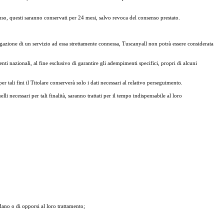
nsenso, questi saranno conservati per 24 mesi, salvo revoca del consenso prestato.
rogazione di un servizio ad essa strettamente connessa, Tuscanyall non potrà essere considerata
ti nazionali, al fine esclusivo di garantire gli adempimenti specifici, propri di alcuni
 tali fini il Titolare conserverà solo i dati necessari al relativo perseguimento.
elli necessari per tali finalità, saranno trattati per il tempo indispensabile al loro
ardano o di opporsi al loro trattamento;