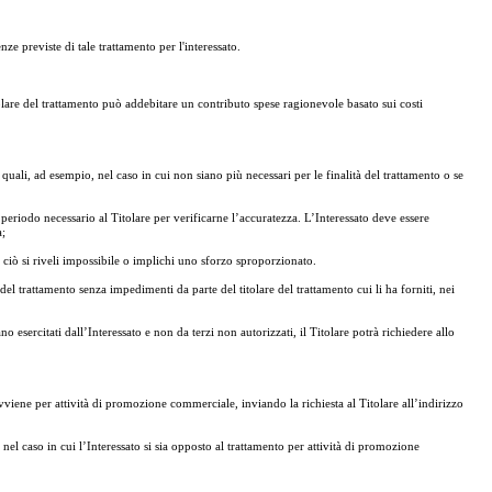
ze previste di tale trattamento per l'interessato.
l titolare del trattamento può addebitare un contributo spese ragionevole basato sui costi
 i quali, ad esempio, nel caso in cui non siano più necessari per le finalità del trattamento o se
il periodo necessario al Titolare per verificarne l’accuratezza. L’Interessato deve essere
a;
he ciò si riveli impossibile o implichi uno sforzo sproporzionato.
e del trattamento senza impedimenti da parte del titolare del trattamento cui li ha forniti, nei
gano esercitati dall’Interessato e non da terzi non autorizzati, il Titolare potrà richiedere allo
avviene per attività di promozione commerciale, inviando la richiesta al Titolare all’indirizzo
 nel caso in cui l’Interessato si sia opposto al trattamento per attività di promozione