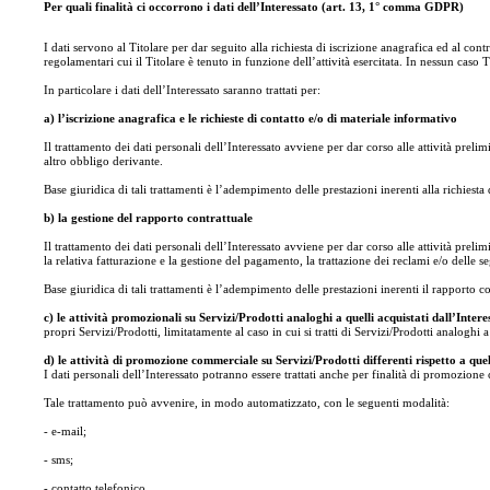
Per quali finalità ci occorrono i dati dell’Interessato (art. 13, 1° comma GDPR)
I dati servono al Titolare per dar seguito alla richiesta di iscrizione anagrafica ed al cont
regolamentari cui il Titolare è tenuto in funzione dell’attività esercitata. In nessun caso Tu
In particolare i dati dell’Interessato saranno trattati per:
a) l’iscrizione anagrafica e le richieste di contatto e/o di materiale informativo
Il trattamento dei dati personali dell’Interessato avviene per dar corso alle attività prel
altro obbligo derivante.
Base giuridica di tali trattamenti è l’adempimento delle prestazioni inerenti alla richiesta 
b) la gestione del rapporto contrattuale
Il trattamento dei dati personali dell’Interessato avviene per dar corso alle attività prel
la relativa fatturazione e la gestione del pagamento, la trattazione dei reclami e/o delle 
Base giuridica di tali trattamenti è l’adempimento delle prestazioni inerenti il rapporto con
c) le attività promozionali su Servizi/Prodotti analoghi a quelli acquistati dall’In
propri Servizi/Prodotti, limitatamente al caso in cui si tratti di Servizi/Prodotti analogh
d) le attività di promozione commerciale su Servizi/Prodotti differenti rispetto a quell
I dati personali dell’Interessato potranno essere trattati anche per finalità di promozione
Tale trattamento può avvenire, in modo automatizzato, con le seguenti modalità:
- e-mail;
- sms;
- contatto telefonico