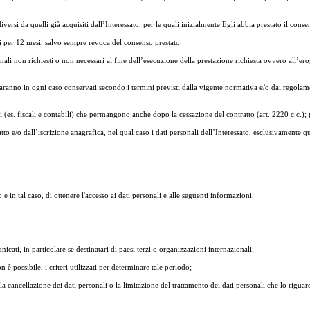
diversi da quelli già acquisiti dall’Interessato, per le quali inizialmente Egli abbia prestato il co
vati per 12 mesi, salvo sempre revoca del consenso prestato.
nali non richiesti o non necessari al fine dell’esecuzione della prestazione richiesta ovvero all’e
.
saranno in ogni caso conservati secondo i termini previsti dalla vigente normativa e/o dai regolamen
(es. fiscali e contabili) che permangono anche dopo la cessazione del contratto (art. 2220 c.c.); per
ratto e/o dall’iscrizione anagrafica, nel qual caso i dati personali dell’Interessato, esclusivamente qu
 in tal caso, di ottenere l'accesso ai dati personali e alle seguenti informazioni:
unicati, in particolare se destinatari di paesi terzi o organizzazioni internazionali;
è possibile, i criteri utilizzati per determinare tale periodo;
ca o la cancellazione dei dati personali o la limitazione del trattamento dei dati personali che lo rigu